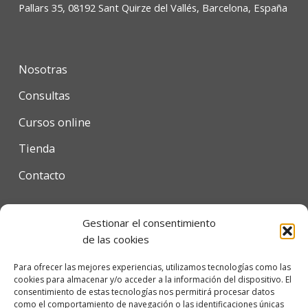
Pallars 35, 08192 Sant Quirze del Vallés, Barcelona, España
Nosotras
Consultas
Cursos online
Tienda
Contacto
Gestionar el consentimiento
Condiciones de uso
de las cookies
Política de privacidad
Para ofrecer las mejores experiencias, utilizamos tecnologías como las
cookies para almacenar y/o acceder a la información del dispositivo. El
Política de cookies
consentimiento de estas tecnologías nos permitirá procesar datos
como el comportamiento de navegación o las identificaciones únicas