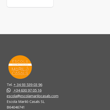
Tel.
+ 34 93 539 03 96
+34 630 97 05 16
escola@escolamarilocasals.com
Escola Mariló Casals SL
B64046741