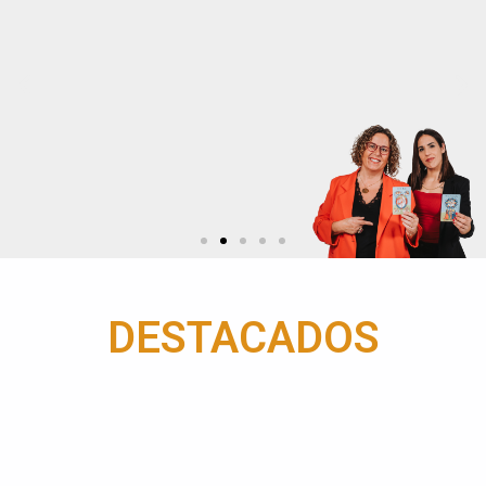
25 años formando
profesionales
DESTACADOS
Mª del Mar Tort y Eli Toló están al frente de Escola Mariló
Casals y son las máximas responsables de los planes de
formación profesional en Tarot y Astrología.
Ver más