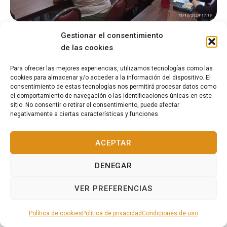
Gestionar el consentimiento
de las cookies
Para ofrecer las mejores experiencias, utilizamos tecnologías como las
14
cookies para almacenar y/o acceder a la información del dispositivo. El
consentimiento de estas tecnologías nos permitirá procesar datos como
el comportamiento de navegación o las identificaciones únicas en este
sitio. No consentir o retirar el consentimiento, puede afectar
negativamente a ciertas características y funciones.
Los Tour Tarots internacionales + master class
ACEPTAR
María del Mar Tort ha sido la embajadora de Escola
DENEGAR
Mariló Casals por prácticamente todos los países de
habla hispana y portuguesa de América. En sus “Tour
VER PREFERENCIAS
tarots” ha realizado charlas, presentaciones, Master
MENÚ
Class, y también ha participado en los congresos de
Política de cookies
Política de privacidad
Condiciones de uso