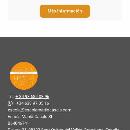
Más información
Tel.
+ 34 93 539 03 96
+34 630 97 05 16
escola@escolamarilocasals.com
Escola Mariló Casals SL
B64046741
Pallars 35, 08192 Sant Quirze del Vallés, Barcelona, España