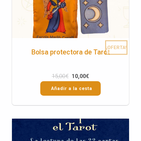
¡OFERTA!
Bolsa protectora de Tarot
15,00
€
10,00
€
Añadir a la cesta