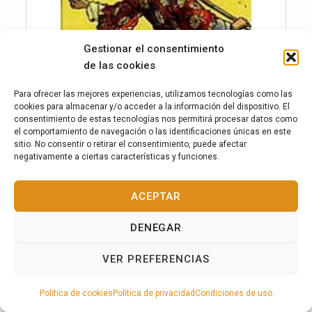
Gestionar el consentimiento
de las cookies
Para ofrecer las mejores experiencias, utilizamos tecnologías como las
cookies para almacenar y/o acceder a la información del dispositivo. El
consentimiento de estas tecnologías nos permitirá procesar datos como
el comportamiento de navegación o las identificaciones únicas en este
sitio. No consentir o retirar el consentimiento, puede afectar
negativamente a ciertas características y funciones.
ACEPTAR
Tarot de la Nueva Visión
DENEGAR
VER PREFERENCIAS
20,00
€
MENÚ
Política de cookies
Política de privacidad
Condiciones de uso
Leer más