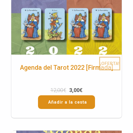
¡OFERTA!
Agenda del Tarot 2022 [Firmada]
12,00
€
3,00
€
Añadir a la cesta