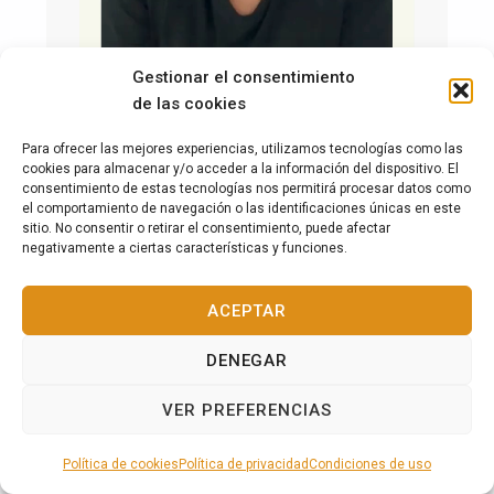
Gestionar el consentimiento
de las cookies
Para ofrecer las mejores experiencias, utilizamos tecnologías como las
cookies para almacenar y/o acceder a la información del dispositivo. El
consentimiento de estas tecnologías nos permitirá procesar datos como
el comportamiento de navegación o las identificaciones únicas en este
sitio. No consentir o retirar el consentimiento, puede afectar
negativamente a ciertas características y funciones.
Director del Congreso de Tarot de
Argentina, nos manda un gran saludo y
ACEPTAR
sus buenos deseos por nuestro 25
aniversario
DENEGAR
VER PREFERENCIAS
MENÚ
Política de cookies
Política de privacidad
Condiciones de uso
Francisco Prado