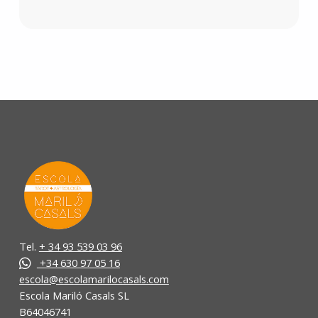
Tel.
+ 34 93 539 03 96
+34 630 97 05 16
escola@escolamarilocasals.com
Escola Mariló Casals SL
B64046741