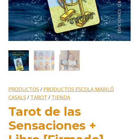
PRODUCTOS
/
PRODUCTOS ESCOLA MARILÓ
CASALS
/
TAROT
/
TIENDA
Tarot de las
Sensaciones +