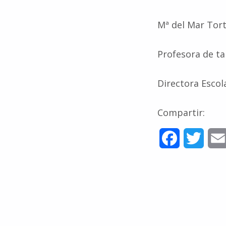
Mª del Mar Tort
Profesora de ta
Directora Escol
Compartir:
F
T
a
w
c
i
e
t
b
t