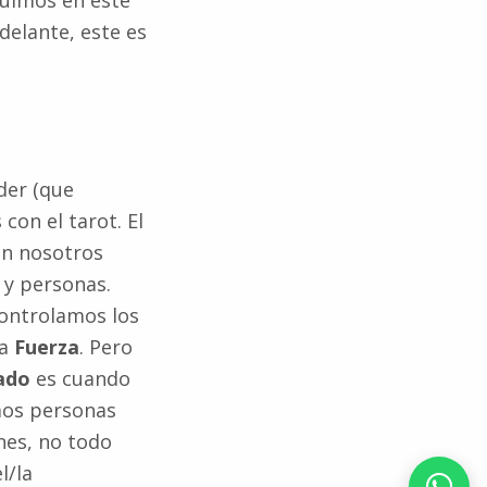
guimos en este
delante, este es
der (que
on el tarot. El
en nosotros
 y personas.
controlamos los
la
Fuerza
. Pero
ado
es cuando
mos personas
nes, no todo
l/la