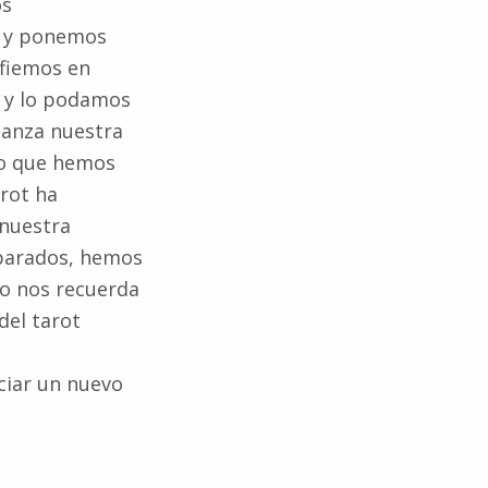
os
s y ponemos
nfiemos en
) y lo podamos
ianza nuestra
o que hemos
rot ha
 nuestra
parados, hemos
do nos recuerda
el tarot
ciar un nuevo