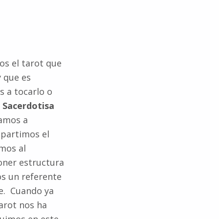
os el tarot que
 que es
a tocarlo o
a
Sacerdotisa
zamos a
partimos el
mos al
oner estructura
s un referente
je. Cuando ya
arot nos ha