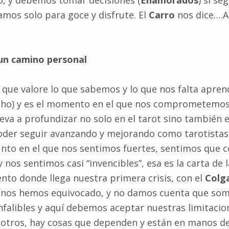
, y debemos tomar decisiones (
Enamorados
) si se
amos solo para goce y disfrute. El
Carro
nos dice….A
 un camino personal
 que valore lo que sabemos y lo que nos falta apren
ho) y es el momento en el que nos comprometemos c
leva a profundizar no solo en el tarot sino también 
der seguir avanzando y mejorando como tarotistas
nto en el que nos sentimos fuertes, sentimos que 
 nos sentimos casi “invencibles”, esa es la carta de 
to donde llega nuestra primera crisis, con el
Colg
o, nos hemos equivocado, y no damos cuenta que so
falibles y aquí debemos aceptar nuestras limitacio
otros, hay cosas que dependen y están en manos de