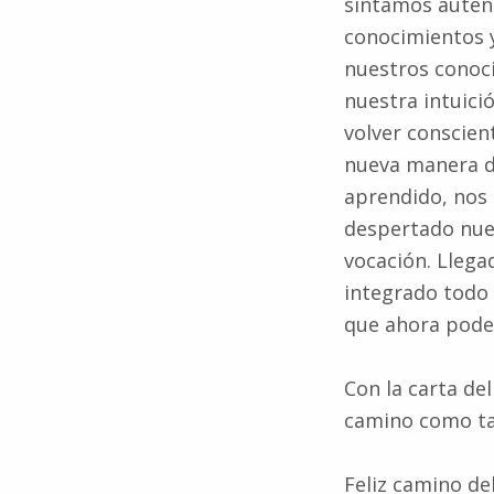
sintamos autént
conocimientos 
nuestros conoci
nuestra intuici
volver conscien
nueva manera d
aprendido, nos
despertado nue
vocación. Llega
integrado todo 
que ahora pode
Con la carta de
camino como tar
Feliz camino de