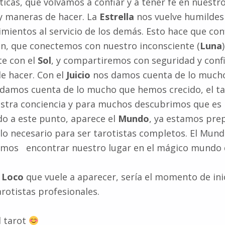
icas, que volvamos a confiar y a tener fe en nuestr
y maneras de hacer. La
Estrella
nos vuelve humilde
mientos al servicio de los demás. Esto hace que co
ón, que conectemos con nuestro inconsciente (
Luna
te con el
Sol
, y compartiremos con seguridad y conf
e hacer. Con el
Juicio
nos damos cuenta de lo much
 damos cuenta de lo mucho que hemos crecido, el ta
stra conciencia y para muchos descubrimos que es
do a este punto, aparece el
Mundo
, ya estamos pre
lo necesario para ser tarotistas completos. El Mun
mos encontrar nuestro lugar en el mágico mundo d
l
Loco
que vuele a aparecer, sería el momento de ini
otistas profesionales.
l tarot