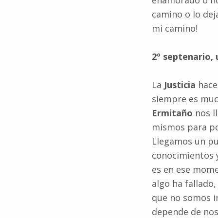
enamorado o no
camino o lo dej
mi camino!
2º septenario,
La
Justicia
hace
siempre es muc
Ermitaño
nos l
mismos para po
Llegamos un pu
conocimientos y
es en ese momen
algo ha fallad
que no somos in
depende de nos