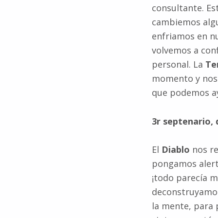
consultante. Es
cambiemos algu
enfriamos en n
volvemos a conf
personal. La
Te
momento y nos 
que podemos ay
3r septenario,
El
Diablo
nos re
pongamos alert
¡todo parecía má
deconstruyamos
la mente, para 