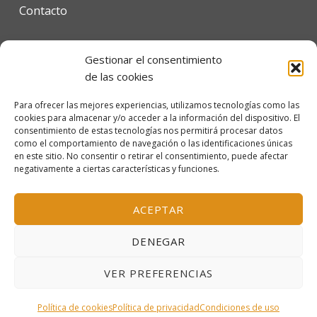
Contacto
Gestionar el consentimiento
Condiciones de uso
de las cookies
Política de privacidad
Para ofrecer las mejores experiencias, utilizamos tecnologías como las
cookies para almacenar y/o acceder a la información del dispositivo. El
Política de cookies
consentimiento de estas tecnologías nos permitirá procesar datos
como el comportamiento de navegación o las identificaciones únicas
en este sitio. No consentir o retirar el consentimiento, puede afectar
negativamente a ciertas características y funciones.
© 2026 Escola Mariló Casals SL - Barcelona, España
Inscrita en el Registro Mercantil de Barcelona, tomo
ACEPTAR
38.115, folio 151, hoja B-319156, inscripción 1ª
DENEGAR
VER PREFERENCIAS
MENÚ
Política de cookies
Política de privacidad
Condiciones de uso