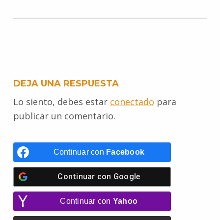
c
i
a
n
a
s
y
l
e
t
i
t
t
s
p
e
b
t
l
e
s
e
e
g
o
e
r
A
n
r
DEJA UNA RESPUESTA
o
r
e
p
g
a
Lo siento, debes estar
conectado
para
k
s
p
e
m
publicar un comentario.
t
r
Continuar con
Facebook
Continuar con
Google
Continuar con
Yahoo