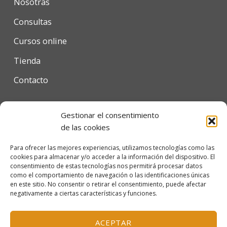
Nosotras
Consultas
Cursos online
Tienda
Contacto
Gestionar el consentimiento
Condiciones de uso
de las cookies
Política de privacidad
Para ofrecer las mejores experiencias, utilizamos tecnologías como las
cookies para almacenar y/o acceder a la información del dispositivo. El
Política de cookies
consentimiento de estas tecnologías nos permitirá procesar datos
como el comportamiento de navegación o las identificaciones únicas
en este sitio. No consentir o retirar el consentimiento, puede afectar
negativamente a ciertas características y funciones.
© 2026 Escola Mariló Casals SL - Barcelona, España
Inscrita en el Registro Mercantil de Barcelona, tomo
ACEPTAR