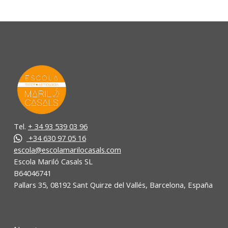
Tel.
+ 34 93 539 03 96
+34 630 97 05 16
escola@escolamarilocasals.com
Escola Mariló Casals SL
B64046741
Pallars 35, 08192 Sant Quirze del Vallés, Barcelona, España