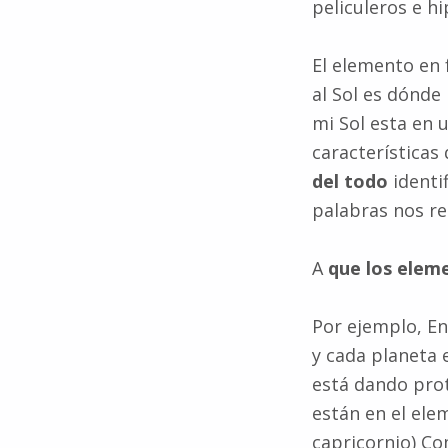
peliculeros e hi
El elemento en
al Sol es dónde
mi Sol esta en 
características
del todo
identi
palabras nos r
A
que los elem
Por ejemplo, En
y cada planeta 
está dando prot
están en el elem
capricornio) Co