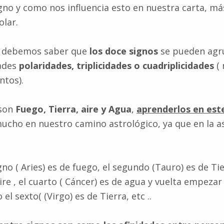
igno y como nos influencia esto en nuestra carta, más
olar.
e debemos saber que
los doce signos
se pueden agr
dades
polaridades, triplicidades o cuadriplicidades
( 
ntos).
 son
Fuego, Tierra, aire y Agua
,
aprenderlos en est
cho en nuestro camino astrológico, ya que en la a
gno ( Aries) es de fuego, el segundo (Tauro) es de Tie
re , el cuarto ( Cáncer) es de agua y vuelta empezar ,
el sexto( (Virgo) es de Tierra, etc ..