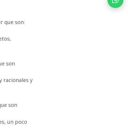
r que son:
etos,
ue son
y racionales y
que son
es, un poco