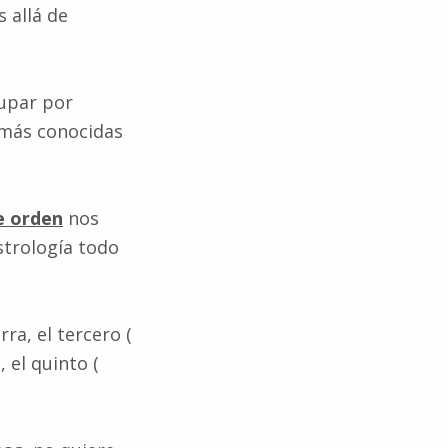
 allá de
upar por
más conocidas
e orden
nos
strología todo
rra, el tercero (
 el quinto (