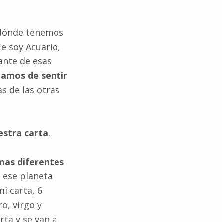
í dónde tenemos
ue soy Acuario,
ante de esas
bamos de sentir
s de las otras
estra carta
.
rmas diferentes
e ese planeta
i carta, 6
o, virgo y
rta y se van a