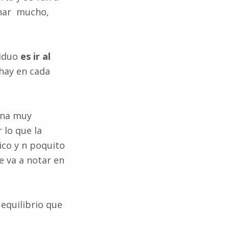
onar mucho,
viduo
es ir al
 hay en cada
ona muy
 lo que la
ico y n poquito
e va a notar en
 equilibrio que