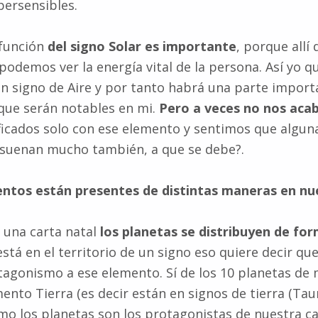
persensibles.
 función
del signo Solar es importante
, porque all
 podemos ver la energía vital de la persona. Así yo q
un signo de Aire y por tanto habrá una parte import
 que serán notables en mi.
Pero a veces no nos aca
ficados solo con ese elemento y sentimos que alguna
esuenan mucho también, a que se debe?.
entos están presentes de distintas maneras en nu
 una carta natal
los planetas se distribuyen de fo
está en el territorio de un signo eso quiere decir qu
agonismo a ese elemento. Sí de los 10 planetas de m
ento Tierra (es decir están en signos de tierra (Taur
mo los planetas son los protagonistas de nuestra ca