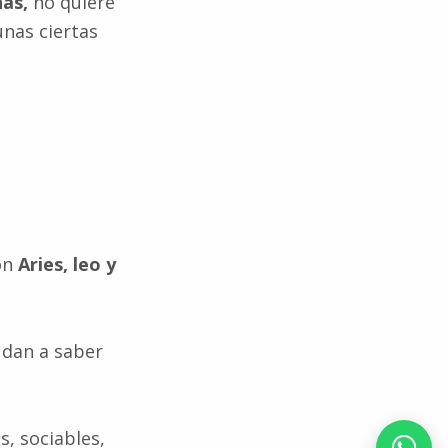
nas,
no quiere
unas ciertas
on
Aries, leo y
udan a saber
s, sociables,