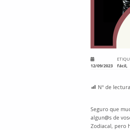
ETIQ
12/09/2023
fácil
Nº de lectura
Seguro que much
algun@s de voso
Zodiacal, pero