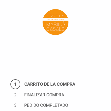
Escola Mariló Casals
ESCUELA DE TAROT, ASTROLOGÍA Y ESOTERISMO
C
a
CARRITO DE LA COMPRA
r
FINALIZAR COMPRA
r
PEDIDO COMPLETADO