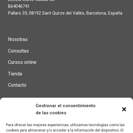
B64046741
Pallars 35, 08192 Sant Quirze del Vallés, Barcelona, España
Nosotras
Consultas
Cursos online
Tienda
Contacto
Gestionar el consentimiento
Condiciones de uso
de las cookies
Política de privacidad
Para ofrecer las mejores experiencias, utilizamos tecnologías como las
cookies para almacenar y/o acceder a la información del dispositivo. El