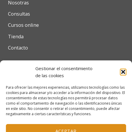
Nosotras
Consultas
Cursos online
Tienda
Contacto
Gestionar el consentimiento
Condiciones de uso
de las cookies
Política de privacidad
Para ofrecer las mejores experiencias, utilizamos tecnologías como las
cookies para almacenar y/o acceder a la información del dispositivo. El
Política de cookies
consentimiento de estas tecnologías nos permitirá procesar datos
como el comportamiento de navegación o las identificaciones únicas
en este sitio. No consentir o retirar el consentimiento, puede afectar
negativamente a ciertas características y funciones.
© 2026 Escola Mariló Casals SL - Barcelona, España
Inscrita en el Registro Mercantil de Barcelona, tomo
ACEPTAR