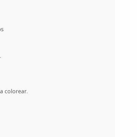
os
.
a colorear.