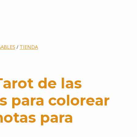
GABLES
/
TIENDA
Tarot de las
 para colorear
notas para