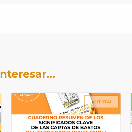
interesar…
¡OFERTA!