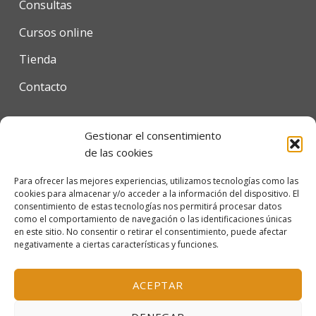
Consultas
Cursos online
Tienda
Contacto
Gestionar el consentimiento
Condiciones de uso
de las cookies
Política de privacidad
Para ofrecer las mejores experiencias, utilizamos tecnologías como las
cookies para almacenar y/o acceder a la información del dispositivo. El
Política de cookies
consentimiento de estas tecnologías nos permitirá procesar datos
como el comportamiento de navegación o las identificaciones únicas
en este sitio. No consentir o retirar el consentimiento, puede afectar
negativamente a ciertas características y funciones.
© 2026 Escola Mariló Casals SL - Barcelona, España
Inscrita en el Registro Mercantil de Barcelona, tomo
ACEPTAR
38.115, folio 151, hoja B-319156, inscripción 1ª