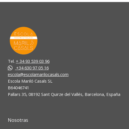
Tel.
+ 34 93 539 03 96
+34 630 97 05 16
escola@escolamarilocasals.com
Escola Mariló Casals SL
B64046741
Pallars 35, 08192 Sant Quirze del Vallés, Barcelona, España
Nosotras