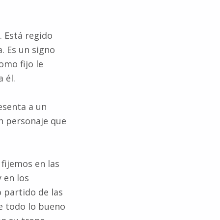
. Está regido
a. Es un signo
omo fijo le
 él.
esenta a un
un personaje que
 fijemos en las
 en los
 partido de las
de todo lo bueno