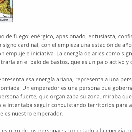
no de fuego: enérgico, apasionado, entusiasta, confia
n signo cardinal, con el empieza una estación de año
con empuje e iniciativa. La energía de aries como sig
arla en el palo de bastos, que es un palo activo y 
presenta esa energía ariana, representa a una per
onfiada. Un emperador es una persona que gobern
 persona fuerte, que organizaba su zona, miraba que
s e intentaba seguir conquistando territorios para 
Ese es nuestro emperador.
 es otro de los personajes conectado a la energía de 