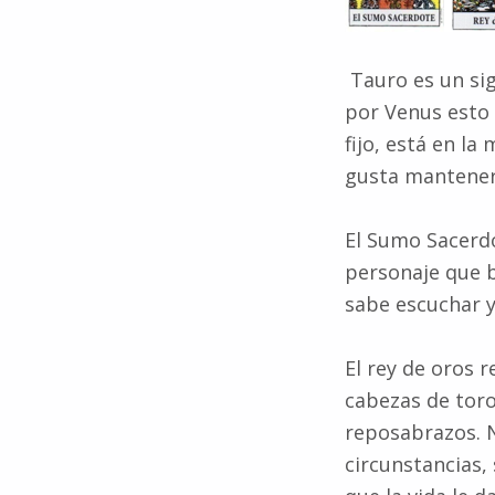
Tauro es un sign
por Venus esto h
fijo, está en la
gusta mantener 
El Sumo Sacerdo
personaje que b
sabe escuchar y
El rey de oros r
cabezas de toro
reposabrazos. N
circunstancias,