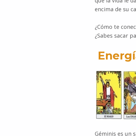
que la vida le 
encima de su ca
¿Cómo te conect
¿Sabes sacar pa
Energí
Géminis es un s