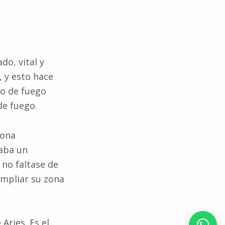
do, vital y
, y esto hace
no de fuego
de fuego.
sona
aba un
 no faltase de
ampliar su zona
Aries. Es el