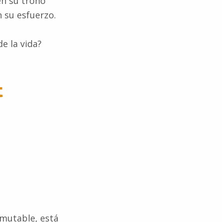
en su trono
 su esfuerzo.
e la vida?
t
 mutable, está