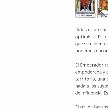
Aries es un sig
optimista. Es u
que sea líder, 
podemos encontr
El Emperador re
empoderada y c
territorio, una
nada a los suyo
de influencia. 
El rey de bastos