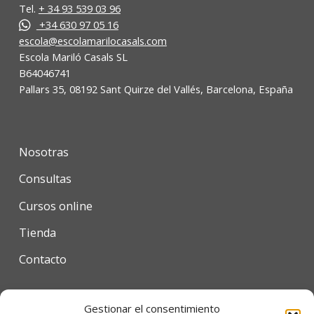
Tel.
+ 34 93 539 03 96
+34 630 97 05 16
escola@escolamarilocasals.com
Escola Mariló Casals SL
B64046741
Pallars 35, 08192 Sant Quirze del Vallés, Barcelona, España
Nosotras
Consultas
Cursos online
Tienda
Contacto
Gestionar el consentimiento