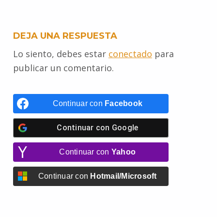
o
e
r
A
n
r
DEJA UNA RESPUESTA
o
r
e
p
g
a
Lo siento, debes estar
conectado
para
k
s
p
e
m
publicar un comentario.
t
r
Continuar con
Facebook
Continuar con
Google
Continuar con
Yahoo
Continuar con
Hotmail/Microsoft