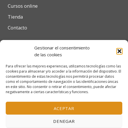
Cursos online
Tienda
Contacto
Gestionar el consentimiento
Condiciones de uso
de las cookies
Política de privacidad
Para ofrecer las mejores experiencias, utilizamos tecnologías como las
cookies para almacenar y/o acceder a la información del dispositivo. El
Política de cookies
consentimiento de estas tecnologías nos permitirá procesar datos
como el comportamiento de navegación o las identificaciones únicas
en este sitio. No consentir o retirar el consentimiento, puede afectar
negativamente a ciertas características y funciones.
© 2026 Escola Mariló Casals SL - Barcelona, España
Inscrita en el Registro Mercantil de Barcelona, tomo
ACEPTAR
38.115, folio 151, hoja B-319156, inscripción 1ª
DENEGAR