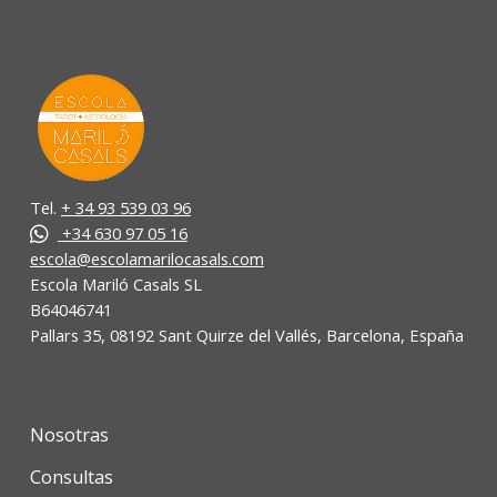
Tel.
+ 34 93 539 03 96
+34 630 97 05 16
escola@escolamarilocasals.com
Escola Mariló Casals SL
B64046741
Pallars 35, 08192 Sant Quirze del Vallés, Barcelona, España
Nosotras
Consultas