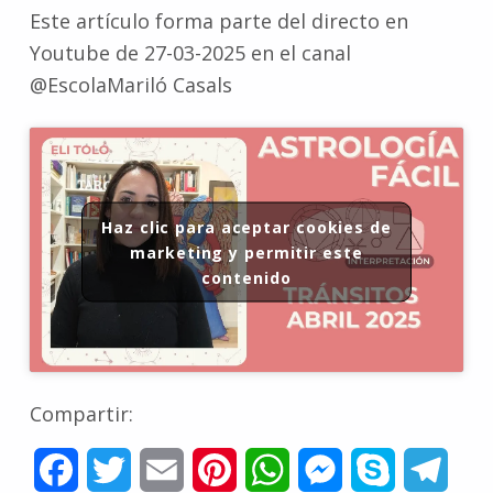
Este artículo forma parte del directo en
Youtube de 27-03-2025 en el canal
@EscolaMariló Casals
Haz clic para aceptar cookies de
marketing y permitir este
contenido
Compartir:
F
T
E
P
W
M
S
T