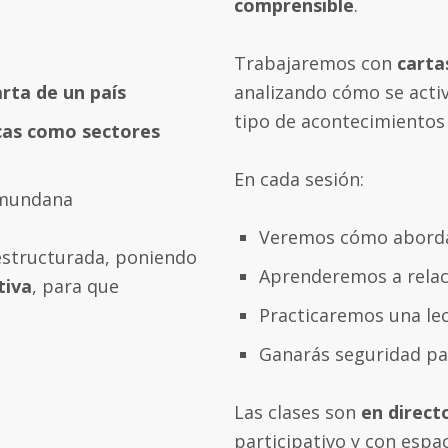
comprensible
.
Trabajaremos con
carta
analizando cómo se activ
arta de un país
tipo de acontecimientos 
cas como sectores
En cada sesión:
 mundana
Veremos cómo aborda
 estructurada, poniendo
Aprenderemos a relac
tiva
, para que
Practicaremos una le
Ganarás seguridad par
Las clases son
en direc
participativo y con espa