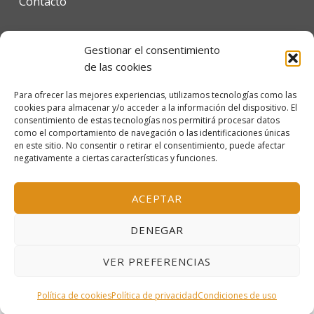
Contacto
Gestionar el consentimiento
Condiciones de uso
de las cookies
Política de privacidad
Para ofrecer las mejores experiencias, utilizamos tecnologías como las
cookies para almacenar y/o acceder a la información del dispositivo. El
Política de cookies
consentimiento de estas tecnologías nos permitirá procesar datos
como el comportamiento de navegación o las identificaciones únicas
en este sitio. No consentir o retirar el consentimiento, puede afectar
negativamente a ciertas características y funciones.
© 2026 Escola Mariló Casals SL - Barcelona, España
Inscrita en el Registro Mercantil de Barcelona, tomo
ACEPTAR
38.115, folio 151, hoja B-319156, inscripción 1ª
DENEGAR
VER PREFERENCIAS
MENÚ
Política de cookies
Política de privacidad
Condiciones de uso