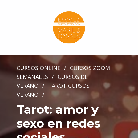
Escola Mariló Casals
ESCUELA DE TAROT, ASTROLOGÍA Y ESOTERISMO
CURSOS ONLINE
/
CURSOS ZOOM
SEMANALES
/
CURSOS DE
VERANO
/
TAROT CURSOS
VERANO
/
Tarot: amor y
sexo en redes
sociales