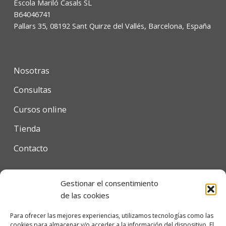
Escola Mariló Casals SL
B64046741
Pallars 35, 08192 Sant Quirze del Vallés, Barcelona, España
Nosotras
Consultas
Cursos online
Tienda
Contacto
Gestionar el consentimiento
Condiciones de uso
de las cookies
Política de privacidad
Para ofrecer las mejores experiencias, utilizamos tecnologías como las
cookies para almacenar y/o acceder a la información del dispositivo. El