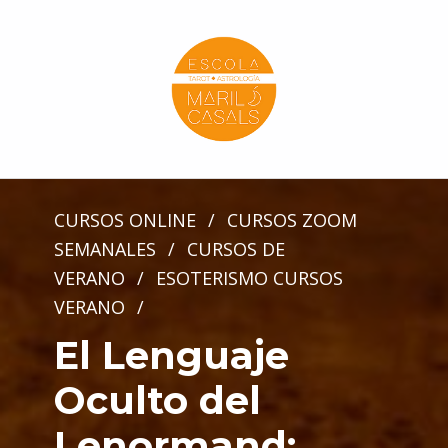
Escola Mariló Casals
ESCUELA DE TAROT, ASTROLOGÍA Y ESOTERISMO
CURSOS ONLINE
/
CURSOS ZOOM
SEMANALES
/
CURSOS DE
VERANO
/
ESOTERISMO CURSOS
VERANO
/
El Lenguaje
Oculto del
Lenormand: