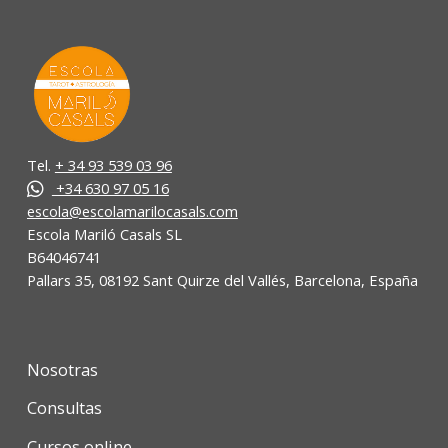
Tel.
+ 34 93 539 03 96
+34 630 97 05 16
escola@escolamarilocasals.com
Escola Mariló Casals SL
B64046741
Pallars 35, 08192 Sant Quirze del Vallés, Barcelona, España
Nosotras
Consultas
Cursos online