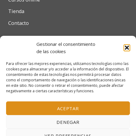
Tienda
Contacto
Gestionar el consentimiento
Condiciones de uso
de las cookies
Política de privacidad
Para ofrecer las mejores experiencias, utilizamos tecnologías como las
cookies para almacenar y/o acceder a la información del dispositivo. El
Política de cookies
consentimiento de estas tecnologías nos permitirá procesar datos
como el comportamiento de navegación o las identificaciones únicas
en este sitio. No consentir o retirar el consentimiento, puede afectar
negativamente a ciertas características y funciones.
© 2026 Escola Mariló Casals SL - Barcelona, España
Inscrita en el Registro Mercantil de Barcelona, tomo
ACEPTAR
38.115, folio 151, hoja B-319156, inscripción 1ª
DENEGAR
VER PREFERENCIAS