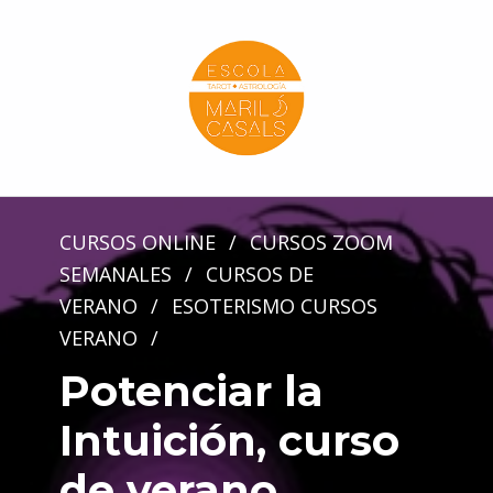
Escola Mariló Casals
ESCUELA DE TAROT, ASTROLOGÍA Y ESOTERISMO
CURSOS ONLINE
/
CURSOS ZOOM
SEMANALES
/
CURSOS DE
VERANO
/
ESOTERISMO CURSOS
VERANO
/
Potenciar la
Intuición, curso
de verano