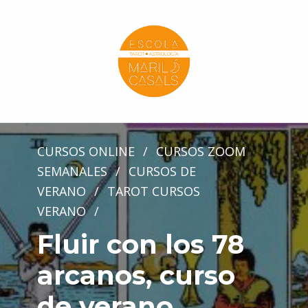
Escola Mariló Casals
ESCUELA DE TAROT, ASTROLOGÍA Y ESOTERISMO
CURSOS ONLINE
/
CURSOS ZOOM
SEMANALES
/
CURSOS DE
VERANO
/
TAROT CURSOS
VERANO
/
Fluir con los 78
arcanos, curso
de verano