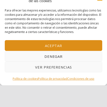
de las cookies
Contacto
Para ofrecer las mejores experiencias, utilizamos tecnologías como las
cookies para almacenar y/o acceder a la información del dispositivo. El
consentimiento de estas tecnologías nos permitirá procesar datos
como el comportamiento de navegación o las identificaciones únicas
en este sitio. No consentir o retirar el consentimiento, puede afectar
Condiciones de uso
negativamente a ciertas características y funciones.
Política de privacidad
ACEPTAR
Política de cookies
DENEGAR
VER PREFERENCIAS
© 2026 Escola Mariló Casals SL - Barcelona, España
Inscrita en el Registro Mercantil de Barcelona, tomo
MENÚ
Política de cookies
Política de privacidad
Condiciones de uso
38.115, folio 151, hoja B-319156, inscripción 1ª