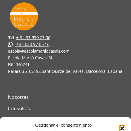
Tel.
+ 34 93 539 03 96
+34 630 97 05 16
escola@escolamarilocasals.com
Escola Mariló Casals SL
B64046741
Pallars 35, 08192 Sant Quirze del Vallés, Barcelona, España
Nosotras
Consultas
Cursos online
Gestionar el consentimiento
Tienda