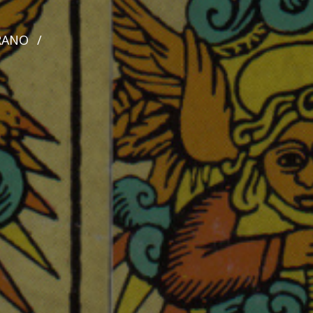
RANO
/