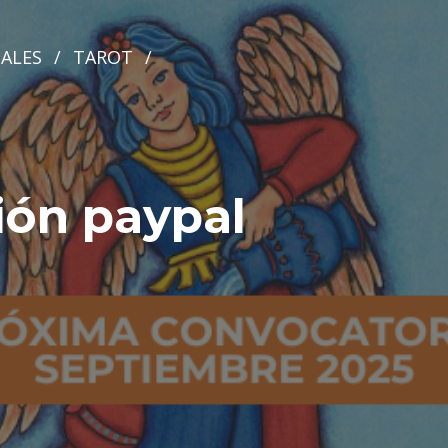
ALES
/
TAROT
/
ión paypal