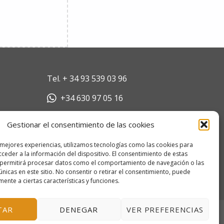
Tel.
+ 34 93 539 03 96
+34 630 97 05 16
escola@escolamarilocasals.com
Gestionar el consentimiento de las cookies
Escola Mariló Casals SL
 mejores experiencias, utilizamos tecnologías como las cookies para
B64046741
ceder a la información del dispositivo. El consentimiento de estas
Pallars 35, 08192 Sant Quirze del
 permitirá procesar datos como el comportamiento de navegación o las
Vallés, Barcelona, España
únicas en este sitio. No consentir o retirar el consentimiento, puede
mente a ciertas características y funciones.
TAR
DENEGAR
VER PREFERENCIAS