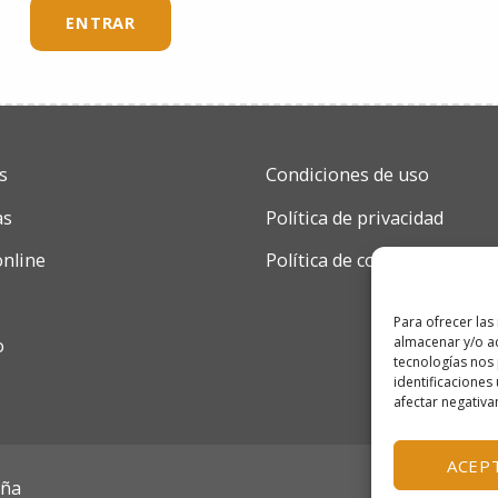
s
Condiciones de uso
as
Política de privacidad
online
Política de cookies
Para ofrecer las
almacenar y/o ac
o
tecnologías nos
identificaciones 
afectar negativa
ACEP
aña