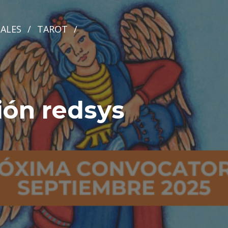
ALES
/
TAROT
/
ión redsys