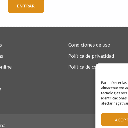
s
Condiciones de uso
as
Política de privacidad
online
Política de cookies
Para ofrecer las
almacenar y/o ac
o
tecnologías nos
identificaciones 
afectar negativa
ACEP
aña