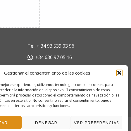
Tel.
+ 34 93 539 03 96
+34 630 97 05 16
escola@escolamarilocasals.com
Gestionar el consentimiento de las cookies
Escola Mariló Casals SL
 mejores experiencias, utilizamos tecnologías como las cookies para
B64046741
ceder a la información del dispositivo. El consentimiento de estas
Pallars 35, 08192 Sant Quirze del
 permitirá procesar datos como el comportamiento de navegación o las
Vallés, Barcelona, España
únicas en este sitio. No consentir o retirar el consentimiento, puede
mente a ciertas características y funciones.
TAR
DENEGAR
VER PREFERENCIAS