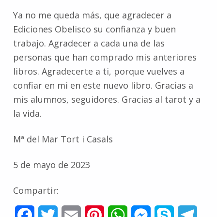
Ya no me queda más, que agradecer a
Ediciones Obelisco su confianza y buen
trabajo. Agradecer a cada una de las
personas que han comprado mis anteriores
libros. Agradecerte a ti, porque vuelves a
confiar en mi en este nuevo libro. Gracias a
mis alumnos, seguidores. Gracias al tarot y a
la vida.
Mª del Mar Tort i Casals
5 de mayo de 2023
Compartir:
F
T
E
P
W
M
S
T