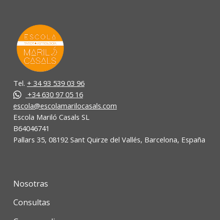
Tel.
+ 34 93 539 03 96
+34 630 97 05 16
escola@escolamarilocasals.com
Escola Mariló Casals SL
B64046741
Pallars 35, 08192 Sant Quirze del Vallés, Barcelona, España
Nosotras
Consultas