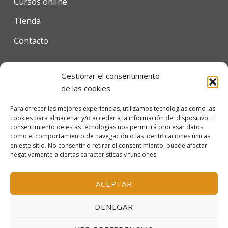
Cursos online
Tienda
Contacto
Gestionar el consentimiento
Condiciones de uso
de las cookies
Política de privacidad
Para ofrecer las mejores experiencias, utilizamos tecnologías como las
cookies para almacenar y/o acceder a la información del dispositivo. El
Política de cookies
consentimiento de estas tecnologías nos permitirá procesar datos
como el comportamiento de navegación o las identificaciones únicas
en este sitio. No consentir o retirar el consentimiento, puede afectar
negativamente a ciertas características y funciones.
© 2026 Escola Mariló Casals SL - Barcelona, España
Inscrita en el Registro Mercantil de Barcelona, tomo
ACEPTAR
38.115, folio 151, hoja B-319156, inscripción 1ª
DENEGAR