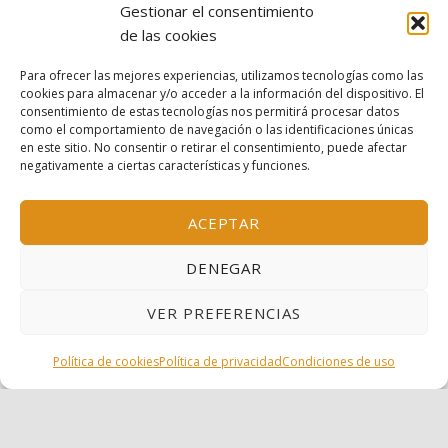
Gestionar el consentimiento
Contacto
de las cookies
Para ofrecer las mejores experiencias, utilizamos tecnologías como las
cookies para almacenar y/o acceder a la información del dispositivo. El
Condiciones de uso
consentimiento de estas tecnologías nos permitirá procesar datos
como el comportamiento de navegación o las identificaciones únicas
Política de privacidad
en este sitio. No consentir o retirar el consentimiento, puede afectar
negativamente a ciertas características y funciones.
Política de cookies
ACEPTAR
© 2026 Escola Mariló Casals SL - Barcelona, España
DENEGAR
Inscrita en el Registro Mercantil de Barcelona, tomo
VER PREFERENCIAS
38.115, folio 151, hoja B-319156, inscripción 1ª
MENÚ
Política de cookies
Política de privacidad
Condiciones de uso