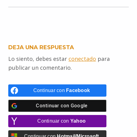
e
t
i
t
t
s
p
e
b
t
l
e
s
e
e
g
o
e
r
A
n
r
DEJA UNA RESPUESTA
o
r
e
p
g
a
Lo siento, debes estar
conectado
para
k
s
p
e
m
publicar un comentario.
t
r
Continuar con
Facebook
Continuar con
Google
Continuar con
Yahoo
Continuar con
Hotmail/Microsoft