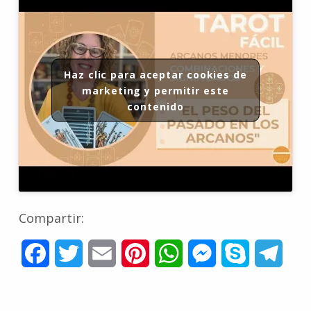
Haz clic para aceptar cookies de
marketing y permitir este
contenido
Compartir:
F
T
E
P
W
M
S
T
a
w
m
i
h
e
k
e
c
i
a
n
a
s
y
l