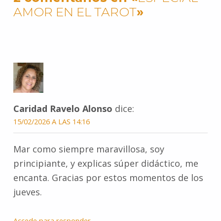
b
t
l
e
s
e
e
g
AMOR EN EL TAROT
»
o
e
r
A
n
r
o
r
e
p
g
a
k
s
p
e
m
t
r
Caridad Ravelo Alonso
dice:
15/02/2026 A LAS 14:16
Mar como siempre maravillosa, soy
principiante, y explicas súper didáctico, me
encanta. Gracias por estos momentos de los
jueves.
Accede para responder