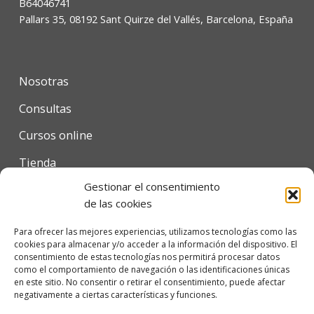
B64046741
Pallars 35, 08192 Sant Quirze del Vallés, Barcelona, España
Nosotras
Consultas
Cursos online
Tienda
Gestionar el consentimiento
Contacto
de las cookies
Para ofrecer las mejores experiencias, utilizamos tecnologías como las
cookies para almacenar y/o acceder a la información del dispositivo. El
Condiciones de uso
consentimiento de estas tecnologías nos permitirá procesar datos
como el comportamiento de navegación o las identificaciones únicas
Política de privacidad
en este sitio. No consentir o retirar el consentimiento, puede afectar
negativamente a ciertas características y funciones.
Política de cookies