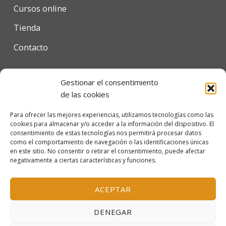
Cursos online
Tienda
Contacto
Gestionar el consentimiento
Condiciones de uso
de las cookies
Política de privacidad
Para ofrecer las mejores experiencias, utilizamos tecnologías como las
cookies para almacenar y/o acceder a la información del dispositivo. El
Política de cookies
consentimiento de estas tecnologías nos permitirá procesar datos
como el comportamiento de navegación o las identificaciones únicas
en este sitio. No consentir o retirar el consentimiento, puede afectar
negativamente a ciertas características y funciones.
© 2026 Escola Mariló Casals SL - Barcelona, España
Inscrita en el Registro Mercantil de Barcelona, tomo
ACEPTAR
38.115, folio 151, hoja B-319156, inscripción 1ª
DENEGAR