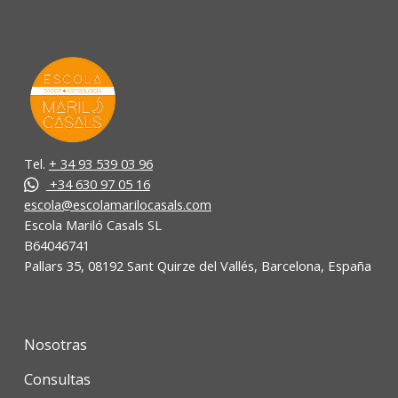
Tel.
+ 34 93 539 03 96
+34 630 97 05 16
escola@escolamarilocasals.com
Escola Mariló Casals SL
B64046741
Pallars 35, 08192 Sant Quirze del Vallés, Barcelona, España
Nosotras
Consultas