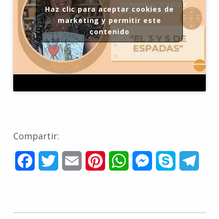
Haz clic para aceptar cookies de
marketing y permitir este
contenido
Compartir:
F
T
E
P
W
M
S
T
a
w
m
i
h
e
k
e
c
i
a
n
a
s
y
l