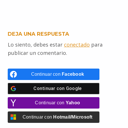
e
t
i
t
t
s
p
e
b
t
l
e
s
e
e
g
o
e
r
A
n
r
DEJA UNA RESPUESTA
o
r
e
p
g
a
Lo siento, debes estar
conectado
para
k
s
p
e
m
publicar un comentario.
t
r
Continuar con
Facebook
Continuar con
Google
Continuar con
Yahoo
Continuar con
Hotmail/Microsoft