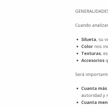
GENERALIDADE
Cuando analizam
Silueta
, su 
Color
nos ind
Texturas
, e
Accesorios
q
Será important
Cuanta más
autoridad y 
Cuanta men