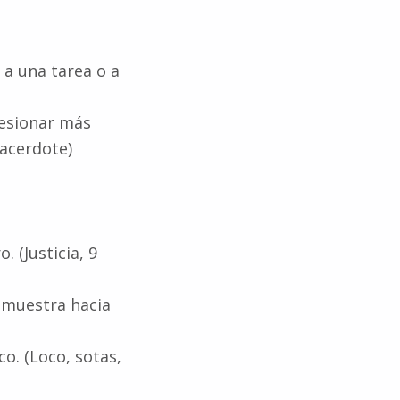
 a una tarea o a
resionar más
sacerdote)
. (Justicia, 9
s muestra hacia
co. (Loco, sotas,