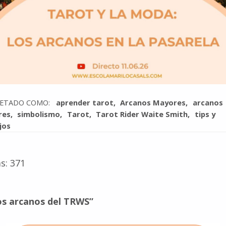
UETADO COMO:
aprender tarot
Arcanos Mayores
arcanos
res
simbolismo
Tarot
Tarot Rider Waite Smith
tips y
jos
s:
371
os arcanos del TRWS”