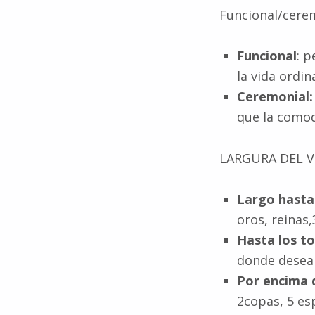
Funcional/cerem
Funcional
: p
la vida ordina
Ceremonial:
que la comod
LARGURA DEL 
Largo hasta 
oros, reinas,
Hasta los to
donde desea
Por encima d
2copas, 5 es