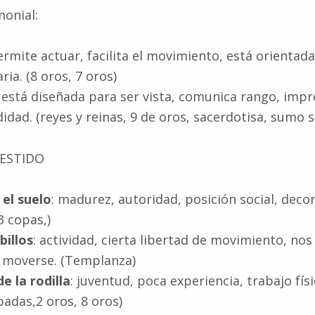
onial:
ermite actuar, facilita el movimiento, está orientada
ria. (8 oros, 7 oros)
está diseñada para ser vista, comunica rango, imp
idad. (reyes y reinas, 9 de oros, sacerdotisa, sumo 
VESTIDO
el suelo
: madurez, autoridad, posición social, decoro
3 copas,)
billos
: actividad, cierta libertad de movimiento, no
 moverse. (Templanza)
e la rodilla
: juventud, poca experiencia, trabajo físi
padas,2 oros, 8 oros)