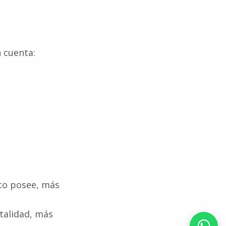
 cuenta:
nto posee, más
italidad, más