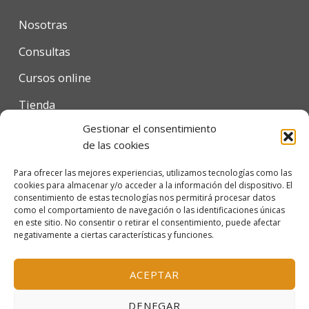
Nosotras
Consultas
Cursos online
Tienda
Gestionar el consentimiento
Contacto
de las cookies
Para ofrecer las mejores experiencias, utilizamos tecnologías como las
cookies para almacenar y/o acceder a la información del dispositivo. El
Condiciones de uso
consentimiento de estas tecnologías nos permitirá procesar datos
como el comportamiento de navegación o las identificaciones únicas
Política de privacidad
en este sitio. No consentir o retirar el consentimiento, puede afectar
negativamente a ciertas características y funciones.
Política de cookies
ACEPTAR
© 2026 Escola Mariló Casals SL - Barcelona, España
DENEGAR