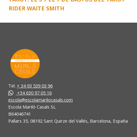
RIDER WAITE SMITH
Tel.
+ 34 93 539 03 96
+34 630 97 05 16
escola@escolamarilocasals.com
Escola Mariló Casals SL
B64046741
Pallars 35, 08192 Sant Quirze del Vallés, Barcelona, España