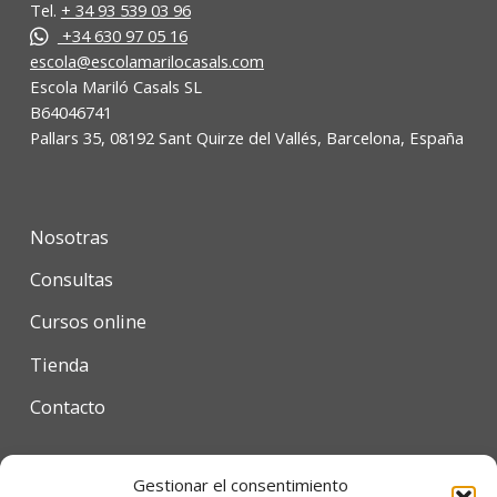
Tel.
+ 34 93 539 03 96
+34 630 97 05 16
escola@escolamarilocasals.com
Escola Mariló Casals SL
B64046741
Pallars 35, 08192 Sant Quirze del Vallés, Barcelona, España
Nosotras
Consultas
Cursos online
Tienda
Contacto
Gestionar el consentimiento