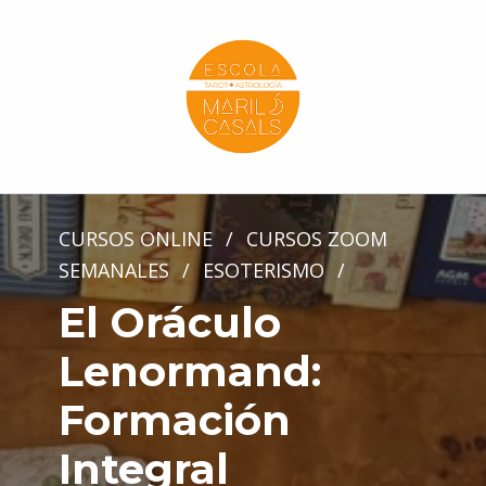
Escola Mariló Casals
ESCUELA DE TAROT, ASTROLOGÍA Y ESOTERISMO
CURSOS ONLINE
/
CURSOS ZOOM
SEMANALES
/
ESOTERISMO
/
El Oráculo
Lenormand:
Formación
Integral