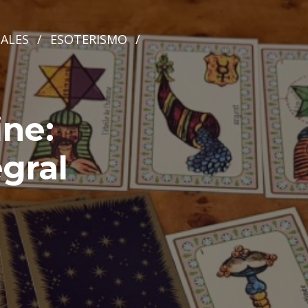
ALES
/
ESOTERISMO
/
ine:
gral