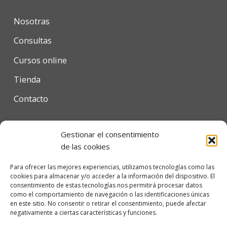
Nosotras
Consultas
Cursos online
Tienda
Contacto
Gestionar el consentimiento
Condiciones de uso
de las cookies
Política de privacidad
Para ofrecer las mejores experiencias, utilizamos tecnologías como las
cookies para almacenar y/o acceder a la información del dispositivo. El
Política de cookies
consentimiento de estas tecnologías nos permitirá procesar datos
como el comportamiento de navegación o las identificaciones únicas
en este sitio. No consentir o retirar el consentimiento, puede afectar
negativamente a ciertas características y funciones.