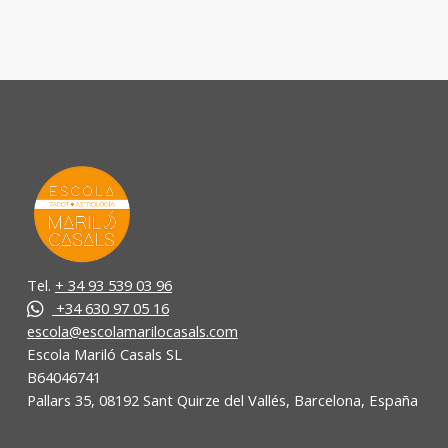
Tel.
+ 34 93 539 03 96
+34 630 97 05 16
escola@escolamarilocasals.com
Escola Mariló Casals SL
B64046741
Pallars 35, 08192 Sant Quirze del Vallés, Barcelona, España