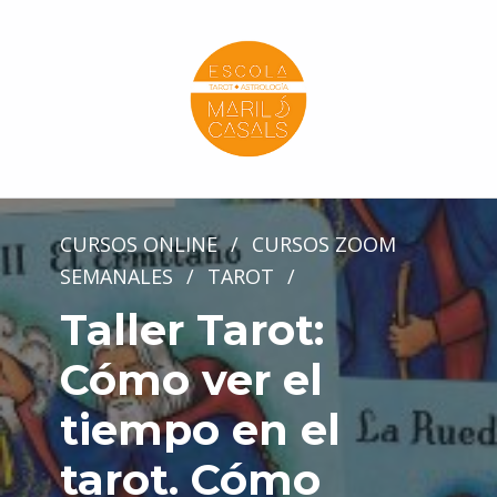
Escola Mariló Casals
ESCUELA DE TAROT, ASTROLOGÍA Y ESOTERISMO
CURSOS ONLINE
/
CURSOS ZOOM
SEMANALES
/
TAROT
/
Taller Tarot:
Cómo ver el
tiempo en el
tarot. Cómo