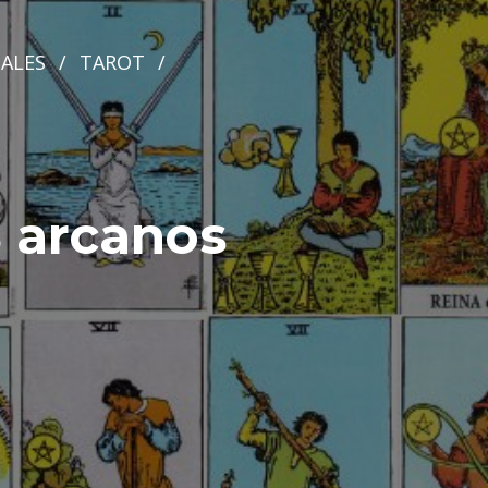
ALES
/
TAROT
/
8 arcanos