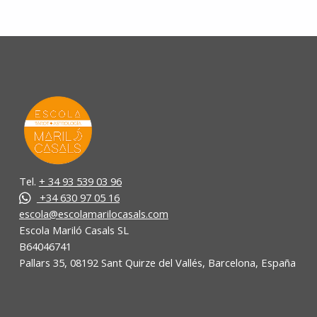
Tel.
+ 34 93 539 03 96
+34 630 97 05 16
escola@escolamarilocasals.com
Escola Mariló Casals SL
B64046741
Pallars 35, 08192 Sant Quirze del Vallés, Barcelona, España