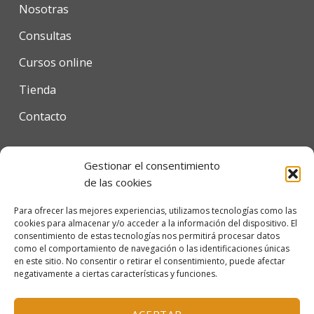
Nosotras
Consultas
Cursos online
Tienda
Contacto
Gestionar el consentimiento
Condiciones de uso
de las cookies
Política de privacidad
Para ofrecer las mejores experiencias, utilizamos tecnologías como las
cookies para almacenar y/o acceder a la información del dispositivo. El
Política de cookies
consentimiento de estas tecnologías nos permitirá procesar datos
como el comportamiento de navegación o las identificaciones únicas
en este sitio. No consentir o retirar el consentimiento, puede afectar
negativamente a ciertas características y funciones.
© 2026 Escola Mariló Casals SL - Barcelona, España
Inscrita en el Registro Mercantil de Barcelona, tomo
ACEPTAR