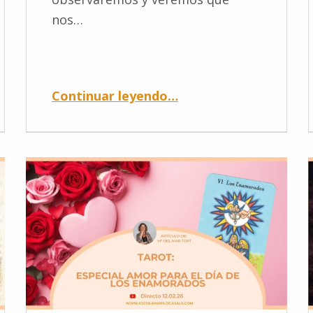
nos…
Continuar leyendo
…