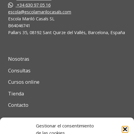
+34 630 97 05 16
escola@escolamarilocasals.com
Escola Mariló Casals SL
B64046741
Pallars 35, 08192 Sant Quirze del Vallés, Barcelona, España
Nosotras
Consultas
Cursos online
Tienda
Contacto
Gestionar el consentimiento
Condiciones de uso
de las cookies