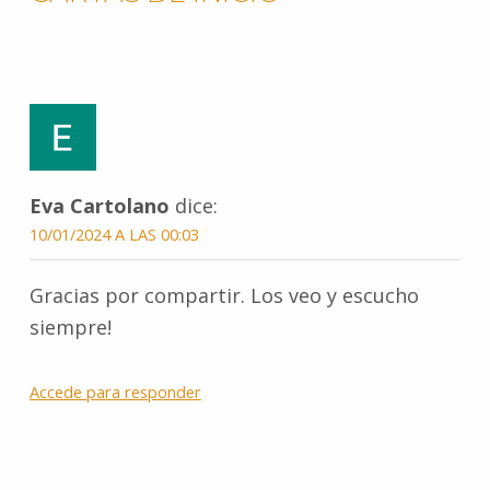
o
e
r
A
n
r
o
r
e
p
g
a
k
s
p
e
m
t
r
Eva Cartolano
dice:
10/01/2024 A LAS 00:03
Gracias por compartir. Los veo y escucho
siempre!
Accede para responder