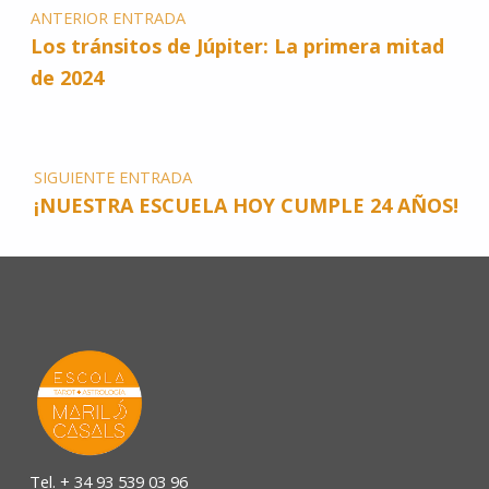
ANTERIOR ENTRADA
Los tránsitos de Júpiter: La primera mitad
de 2024
SIGUIENTE ENTRADA
¡NUESTRA ESCUELA HOY CUMPLE 24 AÑOS!
Tel.
+ 34 93 539 03 96