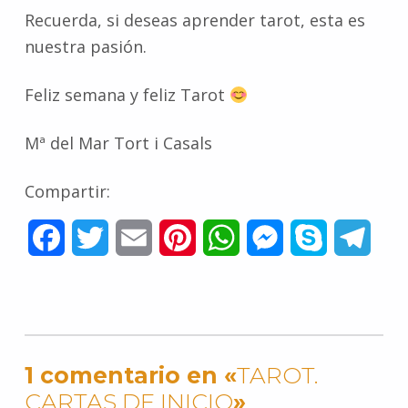
Recuerda, si deseas aprender tarot, esta es
nuestra pasión.
Feliz semana y feliz Tarot
Mª del Mar Tort i Casals
Compartir:
F
T
E
P
W
M
S
T
a
w
m
i
h
e
k
e
c
i
a
n
a
s
y
l
e
t
i
t
t
s
p
e
1 comentario en «
TAROT.
b
t
l
e
s
e
e
g
CARTAS DE INICIO
»