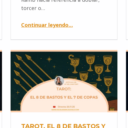
torcer o…
Continuar leyendo
…
TAROT. EL 8 DE BASTOS Y